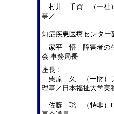
村井 千賀 （一社）
事／
石川県立こ
知症疾患医療センター
家平 悟 障害者の生
会 事務局長
座長：
栗原 久 （一財）フ
理事／日本福祉大学実
佐藤 聡 （特非）DP