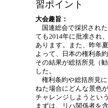
習ポイント
大会趣旨：
国連総会で採択された
ても2014年に批准さ
あります。また、昨年夏
よって、日本の権利条
その結果が総括所見（
した。
権利条約や総括所見に
ねた場合にどんな景色
チャレンジしようとい
まずは、リハ関係者を