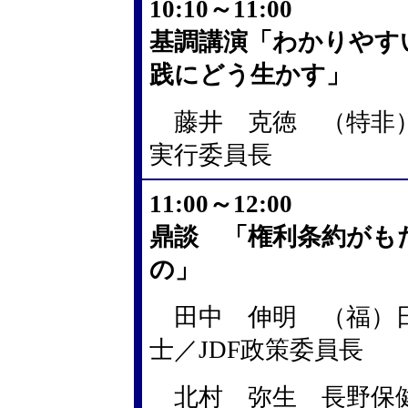
10:10～11:00
基調講演「わかりやす
践にどう生かす」
藤井 克徳 （特非）
実行委員長
11:00～12:00
鼎談 「権利条約がも
の」
田中 伸明 （福）日
士／JDF政策委員長
北村 弥生 長野保