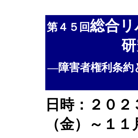
総合リ
第４５回
研
―障害者権利条約
日時：２０２
（金）～１１