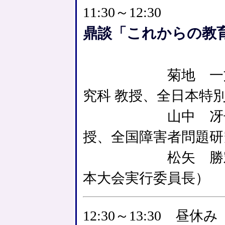
11:30～12:30
鼎談「これからの教
菊地 一文（弘
究科 教授、全日本特
山中 冴子（埼
授、全国障害者問題研
松矢 勝宏（東
本大会実行委員長）
12:30～13:30 昼休み