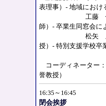
表理事）- 地域にお
工藤 傑史（東
師）- 卒業生同窓会
松矢 勝宏（東
授）- 特別支援学校
コーディネーター：
誉教授）
16:35～16:45
閉会挨拶